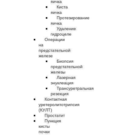
яичка
Киста
яичка
Протезирование
яичка
Удаление
гидроцеле
Операции
на
предстательной
железе
Биопсия
предстательной
железы
Лазерная
энуклеация
Трансуретральная
резекция
Контактная
уретеролитотрипсия
(КУЛТ)
Простатит
Пункция
кисты
почки