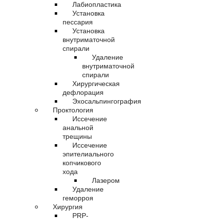
Лабиопластика
Установка
пессария
Установка
внутриматочной
спирали
Удаление
внутриматочной
спирали
Хирургическая
дефлорация
Эхосальпингография
Проктология
Иссечение
анальной
трещины
Иссечение
эпителиального
копчикового
хода
Лазером
Удаление
геморроя
Хирургия
PRP-