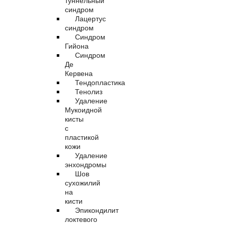
туннельный
синдром
Лацертус
синдром
Синдром
Гийона
Синдром
Де
Кервена
Тендопластика
Тенолиз
Удаление
Мукоидной
кисты
с
пластикой
кожи
Удаление
энхондромы
Шов
сухожилий
на
кисти
Эпикондилит
локтевого