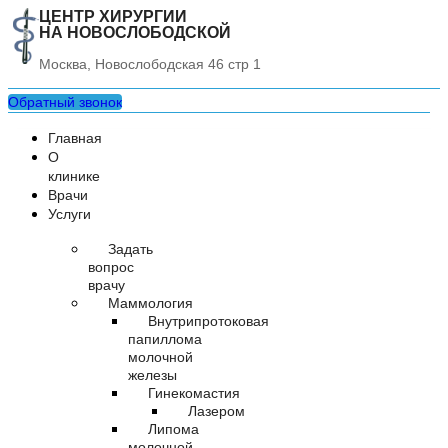
Перейти
ЦЕНТР ХИРУРГИИ
НА НОВОСЛОБОДСКОЙ
к
содержимому
Москва, Новослободская 46 стр 1
Обратный звонок
Главная
О
клинике
Врачи
Услуги
Задать
вопрос
врачу
Маммология
Внутрипротоковая
папиллома
молочной
железы
Гинекомастия
Лазером
Липома
молочной