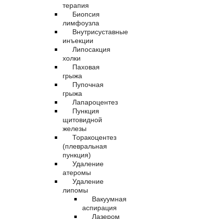
терапия
Биопсия
лимфоузла
Внутрисуставные
инъекции
Липосакция
холки
Паховая
грыжа
Пупочная
грыжа
Лапароцентез
Пункция
щитовидной
железы
Торакоцентез
(плевральная
пункция)
Удаление
атеромы
Удаление
липомы
Вакуумная
аспирация
Лазером