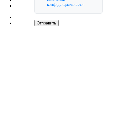
Главная
конфиденциальности.
О
клинике
Врачи
Отправить
Услуги
Задать
вопрос
врачу
Маммология
Внутрипротоковая
папиллома
молочной
железы
Гинекомастия
Лазером
Липома
молочной
железы
Пункция
молочной
железы
Core-
биопсия
Трепан-
биопсия