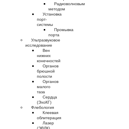
Радиоволновым
методом
Установка
порт-
системы
Промывка
порта
Ультразвуковое
исследование
Вен
нижних
конечностей
Органов
брюшной
полости
Органов
малого
таза
Сердца
(ЭхоКГ)
Флебология
Клеевая
облитерация
Лазер
(ЭВЛК)