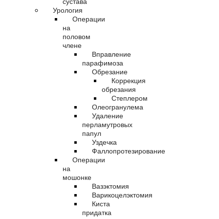
сустава
Урология
Операции
на
половом
члене
Вправление
парафимоза
Обрезание
Коррекция
обрезания
Степлером
Олеогранулема
Удаление
перламутровых
папул
Уздечка
Фаллопротезирование
Операции
на
мошонке
Вазэктомия
Варикоцелэктомия
Киста
придатка