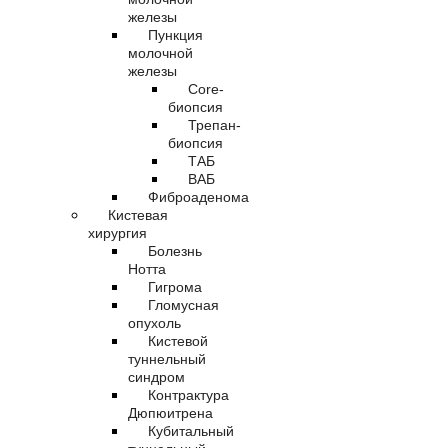
железы
Пункция
молочной
железы
Core-
биопсия
Трепан-
биопсия
ТАБ
ВАБ
Фиброаденома
Кистевая
хирургия
Болезнь
Нотта
Гигрома
Гломусная
опухоль
Кистевой
туннельный
синдром
Контрактура
Дюпюитрена
Кубитальный