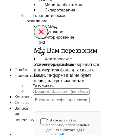
Минифлебэктомия
Склеротерапия
Терапевтическое
отделение
СМАД
×
Суточное
мониторирование
ЭКГ
и
Мы Вам перезвоним
АД
Холтеровское
Укажите, как к Вам обращаться
мониторирование
и номер телефона для связи с
Прайс
Вами, информация не будет
Пациентам
передана третьим лицам.
Результаты
Статьи
Контакты
Отзывы
Запись
на
перевязку
* Я согласен(а) на
обработку персональных
данных и согласен(а) с
политикой