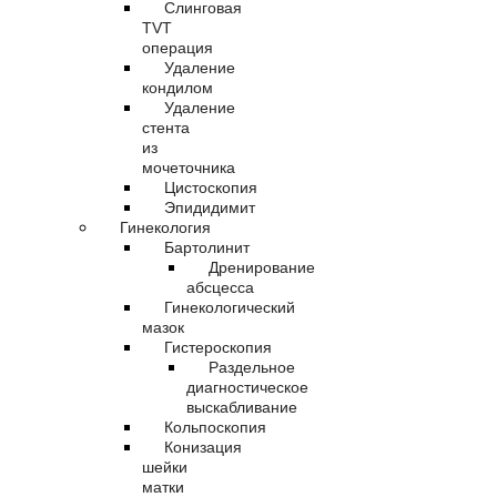
Слинговая
TVT
операция
Удаление
кондилом
Удаление
стента
из
мочеточника
Цистоскопия
Эпидидимит
Гинекология
Бартолинит
Дренирование
абсцесса
Гинекологический
мазок
Гистероскопия
Раздельное
диагностическое
выскабливание
Кольпоскопия
Конизация
шейки
матки